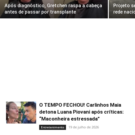
Após diagnóstico, Gretchen raspa a cabeça
Projeto s
antes de passar por transplante
rede naci
O TEMPO FECHOU! Carlinhos Maia
detona Luana Piovani após críticas:
“Maconheira estressada”
19 de julho de 2026
Entretenimento