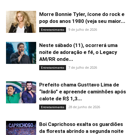
Morre Bonnie Tyler, ícone do rock e
pop dos anos 1980 (veja seu maior...
9 de julho de 2026
Entretenimento
Neste sábado (11), ocorrerá uma
noite de adoração e fé, o Legacy
AM/RR onde...
7 de julho de 2026
Entretenimento
Prefeito chama Gusttavo Lima de
“ladrão” e apreende caminhões após
calote de R$ 1,3...
28 de junho de 2026
Entretenimento
Boi Caprichoso exalta os guardiões
da floresta abrindo a segunda noite