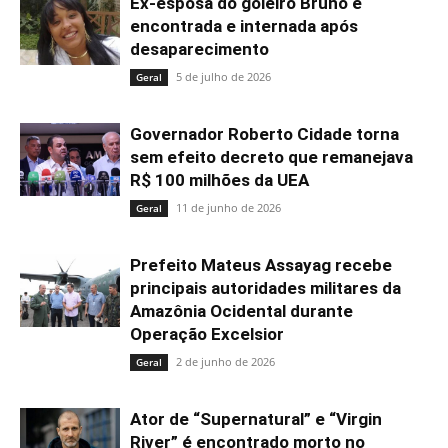
Ex-esposa do goleiro Bruno é
encontrada e internada após
desaparecimento
5 de julho de 2026
Geral
Governador Roberto Cidade torna
sem efeito decreto que remanejava
R$ 100 milhões da UEA
11 de junho de 2026
Geral
Prefeito Mateus Assayag recebe
principais autoridades militares da
Amazônia Ocidental durante
Operação Excelsior
2 de junho de 2026
Geral
Ator de “Supernatural” e “Virgin
River” é encontrado morto no