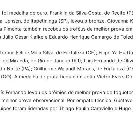
 foi medalha de ouro. Franklin da Silva Costa, de Recife (P
l Jensen, de Itapetininga (SP), levou o bronze. Giovanna K
a Pimenta também recebeu os troféus de melhor prova em 
m Júlio César Klafke e Eduardo Henrique Camargo de Toled
ram: Felipe Maia Silva, de Fortaleza (CE); Filipe Ya Hu Da
er de Miranda, do Rio de Janeiro (RJ); Luís Fernando de Oli
do Norte (PA); Guilherme Waiandt Moraes, de Fortaleza (CE
a (GO). A medalha de prata ficou com João Victor Evers Cor
ís Fernando levou os prêmios de melhor prova de foguetes
a melhor prova observacional. Por empate técnico, Gustavo 
uipes foram lideradas por Thiago Paulin Caraviello e Hug