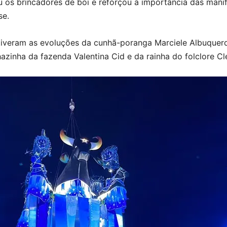
os brincadores de boi e reforçou a importância das mani
se.
veram as evoluções da cunhã-poranga Marciele Albuquerqu
azinha da fazenda Valentina Cid e da rainha do folclore Cl