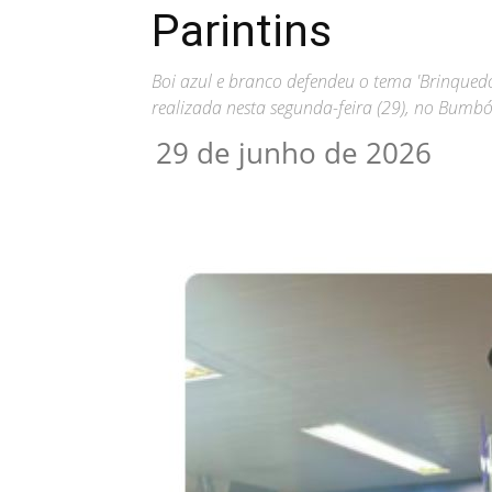
Parintins
Boi azul e branco defendeu o tema 'Brinquedo
realizada nesta segunda-feira (29), no Bumb
29 de junho de 2026
Compartilhar