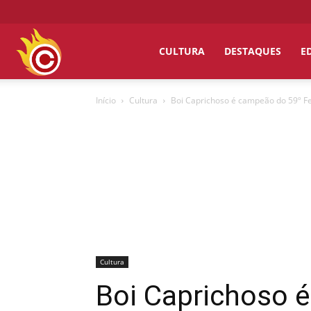
Chumbo
CULTURA
DESTAQUES
E
Início
Cultura
Boi Caprichoso é campeão do 59º Fest
Grosso
Cultura
Boi Caprichoso é