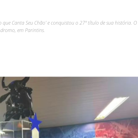
 que Canta Seu Chão' e conquistou o 27º título de sua história. O
ódromo, em Parintins.