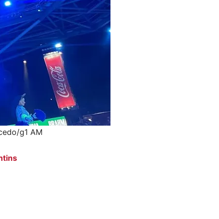
acedo/g1 AM
ntins