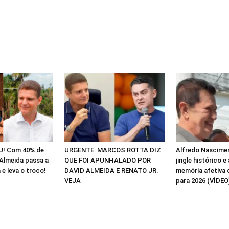
! Com 40% de
URGENTE: MARCOS ROTTA DIZ
Alfredo Nascime
 Almeida passa a
QUE FOI APUNHALADO POR
jingle histórico 
e leva o troco!
DAVID ALMEIDA E RENATO JR.
memória afetiva 
VEJA
para 2026 (VÍDEO