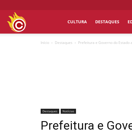
Chumbo
CULTURA
DESTAQUES
E
Início
Destaques
Prefeitura e Governo do Estado 
Grosso
Destaques
Notícias
Prefeitura e Go