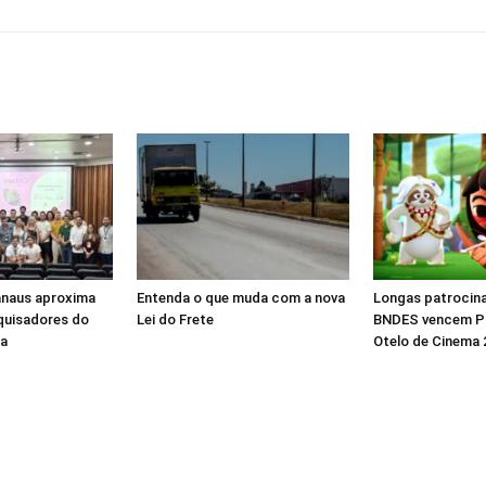
naus aproxima
Entenda o que muda com a nova
Longas patrocin
quisadores do
Lei do Frete
BNDES vencem P
ça
Otelo de Cinema 