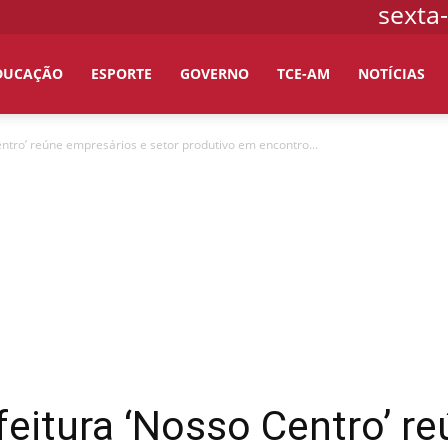
sexta-
DUCAÇÃO
ESPORTE
GOVERNO
TCE-AM
NOTÍCIAS
ntro’ reúne empresários e setor produtivo em encontro...
eitura ‘Nosso Centro’ r