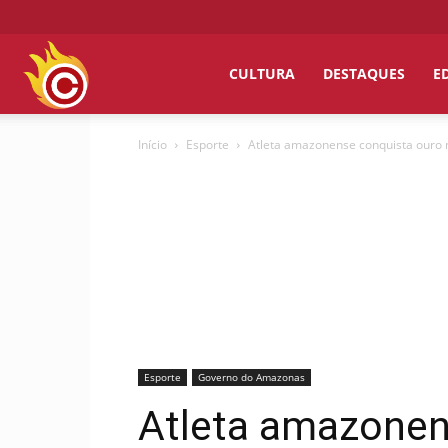
Chumbo
CULTURA
DESTAQUES
E
Início
Esporte
Atleta amazonense conquista ouro 
Grosso
Esporte
Governo do Amazonas
Atleta amazonen