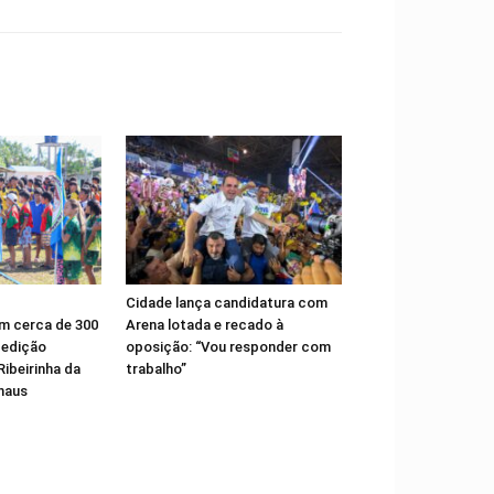
Cidade lança candidatura com
m cerca de 300
Arena lotada e recado à
 edição
oposição: “Vou responder com
ibeirinha da
trabalho”
naus