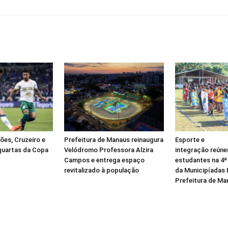
es, Cruzeiro e
Prefeitura de Manaus reinaugura
Esporte e
quartas da Copa
Velódromo Professora Alzira
integração reúne
Campos e entrega espaço
estudantes na 4ª
revitalizado à população
da Municipíadas R
Prefeitura de Ma