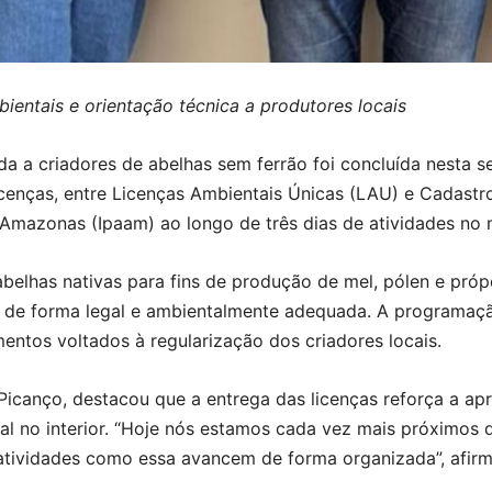
ientais e orientação técnica a produtores locais
a a criadores de abelhas sem ferrão foi concluída nesta se
cenças, entre Licenças Ambientais Únicas (LAU) e Cadastro
 Amazonas (Ipaam) ao longo de três dias de atividades no 
elhas nativas para fins de produção de mel, pólen e própol
a de forma legal e ambientalmente adequada. A programação
mentos voltados à regularização dos criadores locais.
Picanço, destacou que a entrega das licenças reforça a a
al no interior. “Hoje nós estamos cada vez mais próximos 
atividades como essa avancem de forma organizada”, afirm