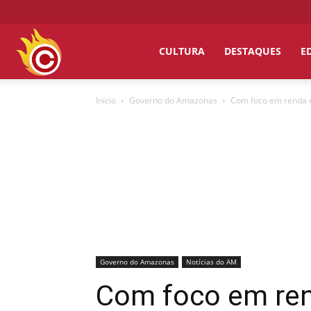
Chumbo
CULTURA
DESTAQUES
E
Início
Governo do Amazonas
Com foco em renda e
Grosso
Governo do Amazonas
Notícias do AM
Com foco em ren