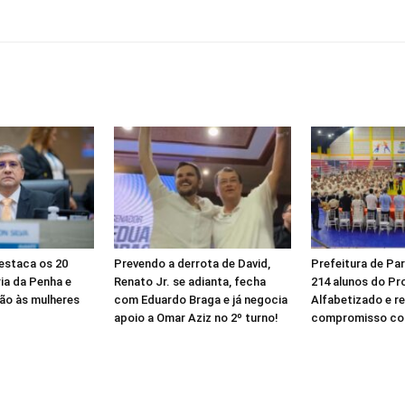
destaca os 20
Prevendo a derrota de David,
Prefeitura de Par
ia da Penha e
Renato Jr. se adianta, fecha
214 alunos do Pr
ão às mulheres
com Eduardo Braga e já negocia
Alfabetizado e r
apoio a Omar Aziz no 2º turno!
compromisso co