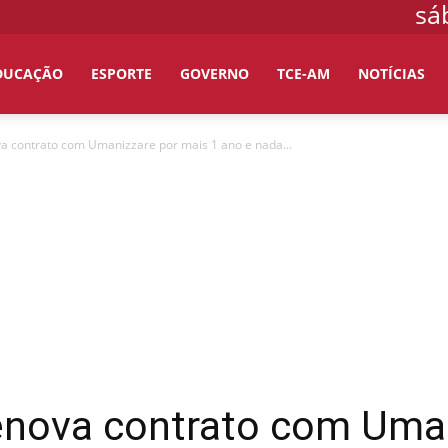
sá
DUCAÇÃO
ESPORTE
GOVERNO
TCE-AM
NOTÍCIAS
a contrato com Umanizzare por mais 1 ano e nada...
enova contrato com Uman