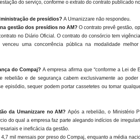
estação do serviço, conforme o extrato do contrato publicado n
dministração de presídios?
A Umanizzare não respondeu.
 na gestão dos presídios no AM?
O contrato prevê gestão, o
contrato no Diário Oficial. O contrato do consórcio tem vigênc
 venceu uma concorrência pública na modalidade melhor
rança do Compaj?
A empresa afirma que “conforme a Lei de 
de rebelião e de segurança cabem exclusivamente ao poder 
 episódio, sequer podem portar cassetetes ou tomar qualquer
stão da Umanizzare no AM?
Após a rebelião, o Ministério 
io do qual a empresa faz parte alegando indícios de irregul
resariais e ineficácia da gestão.
4,7 mil mensais por preso do Compaj, enquanto a média nacio