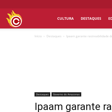
Chumbo
CULTURA
DESTAQUES
E
Início
Destaques
Ipaam garante rastreabilidade 
Grosso
Destaques
Governo do Amazonas
Ipaam garante ra