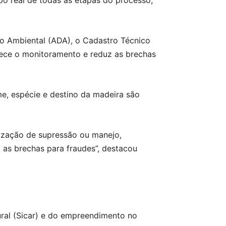
o real de todas as etapas do processo,
io Ambiental (ADA), o Cadastro Técnico
lece o monitoramento e reduz as brechas
me, espécie e destino da madeira são
ização de supressão ou manejo,
z as brechas para fraudes”, destacou
ral (Sicar) e do empreendimento no