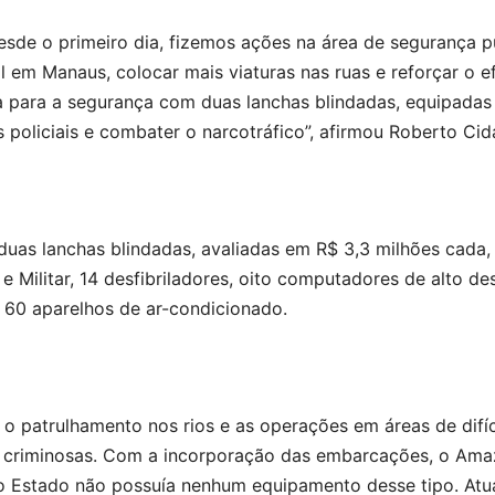
esde o primeiro dia, fizemos ações na área de segurança p
ial em Manaus, colocar mais viaturas nas ruas e reforçar o ef
ga para a segurança com duas lanchas blindadas, equipada
 policiais e combater o narcotráfico”, afirmou Roberto Cid
uas lanchas blindadas, avaliadas em R$ 3,3 milhões cada,
l e Militar, 14 desfibriladores, oito computadores de alto 
60 aparelhos de ar-condicionado.
 o patrulhamento nos rios e as operações em áreas de difíc
es criminosas. Com a incorporação das embarcações, o Ama
 o Estado não possuía nenhum equipamento desse tipo. At