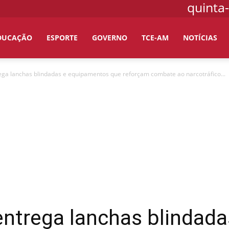
quinta-
DUCAÇÃO
ESPORTE
GOVERNO
TCE-AM
NOTÍCIAS
ega lanchas blindadas e equipamentos que reforçam combate ao narcotráfico...
ntrega lanchas blindada