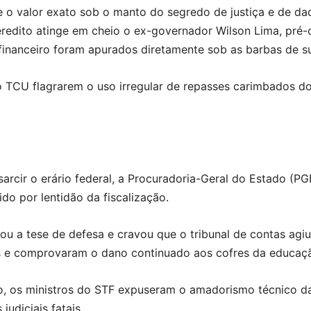
o valor exato sob o manto do segredo de justiça e de dad
eredito atinge em cheio o ex-governador Wilson Lima, pré
financeiro foram apurados diretamente sob as barbas de s
o TCU flagrarem o uso irregular de repasses carimbados do
essarcir o erário federal, a Procuradoria-Geral do Estado 
do por lentidão da fiscalização.
ou a tese de defesa e cravou que o tribunal de contas agiu 
s e comprovaram o dano continuado aos cofres da educaç
o, os ministros do STF expuseram o amadorismo técnico da
udiciais fatais.