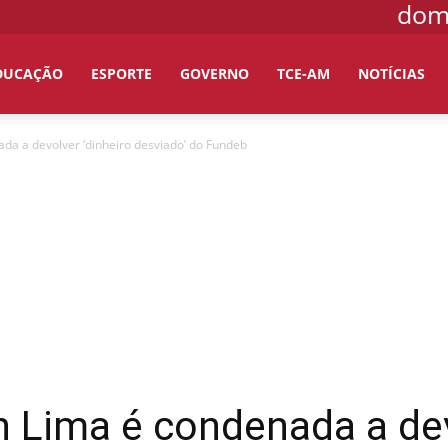
domi
DUCAÇÃO
ESPORTE
GOVERNO
TCE-AM
NOTÍCIAS
da a devolver ‘dinheiro desviado’ do Fundeb
 Lima é condenada a dev