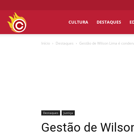
Chumbo
CULTURA
DESTAQUES
E
Início
Destaques
Gestão de Wilson Lima é condena
Grosso
Destaques
Justiça
Gestão de Wilson