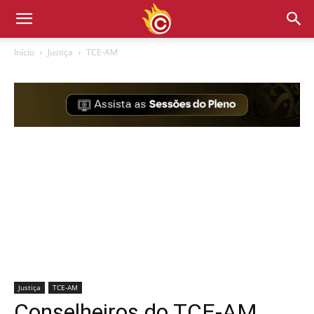
Início
Justiça
TCE-AM
Justiça
TCE-AM
Conselheiros do TCE-AM