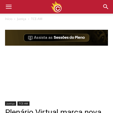
Início
Justiça
TCE-AM
Justiça
TCE-AM
Plenário Virtual marca nova