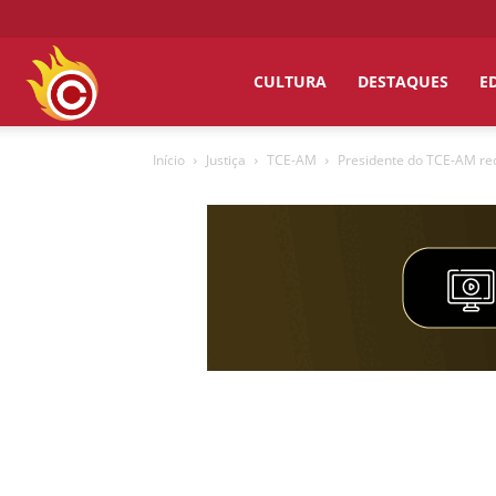
Chumbo
CULTURA
DESTAQUES
E
Início
Justiça
TCE-AM
Presidente do TCE-AM rece
Grosso