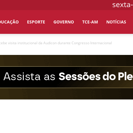
sexta-
DUCAÇÃO
ESPORTE
GOVERNO
TCE-AM
NOTÍCIAS
be visita institucional da Audicon durante Congresso Internacional