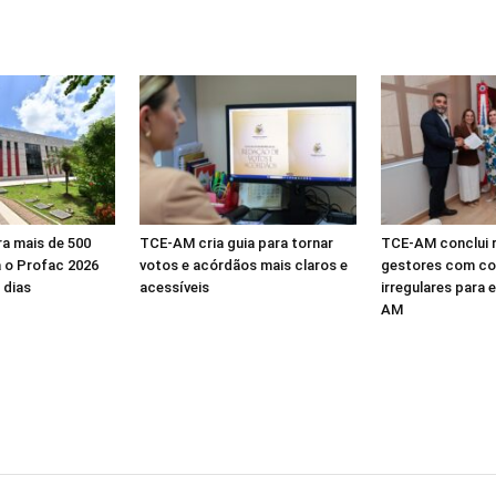
a mais de 500
TCE-AM cria guia para tornar
TCE-AM conclui 
a o Profac 2026
votos e acórdãos mais claros e
gestores com co
 dias
acessíveis
irregulares para 
AM