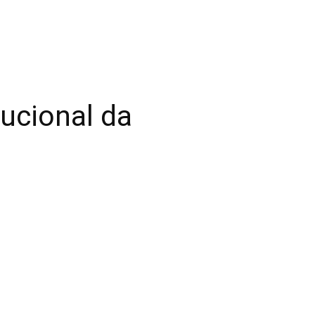
tucional da
l