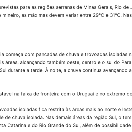
vistas para as regiões serranas de Minas Gerais, Rio de J
 mineiro, as máximas devem variar entre 29°C e 31°C. Nas 
o dia começa com pancadas de chuva e trovoadas isoladas n
ais áreas, alcançando também oeste, centro e o sul do Para
Sul durante a tarde. À noite, a chuva continua avançando 
 estável na faixa de fronteira com o Uruguai e no extremo o
adas isoladas fica restrita às áreas mais ao norte e leste
e de chuva isolada. Nas demais áreas da região Sul, o temp
nta Catarina e do Rio Grande do Sul, além de possibilida