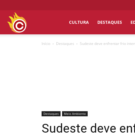
Chumbo
CULTURA
DESTAQUES
E
Início
Destaques
Sudeste deve enfrentar frio inten
Grosso
Destaques
Meio Ambiente
Sudeste deve enfr