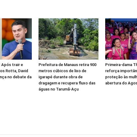
 Após trair e
Prefeitura de Manaus retira 900
Primeira-dama T
os Rotta, David
metros cúbicos de lixo de
reforça importân
nça no debate da
igarapé durante obra de
proteção às mulh
dragagem e recupera fluxo das
abertura do Agos
águas no Tarumã-Açu