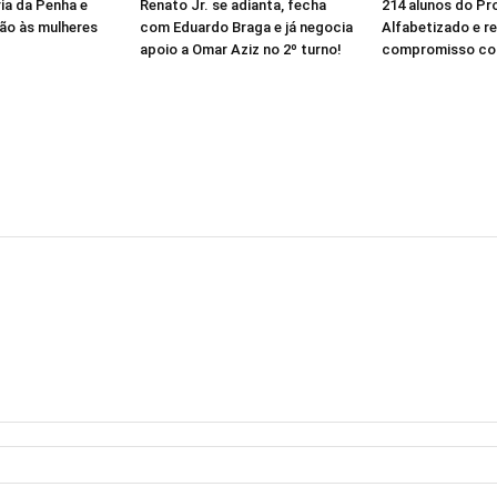
ia da Penha e
Renato Jr. se adianta, fecha
214 alunos do Pr
ão às mulheres
com Eduardo Braga e já negocia
Alfabetizado e r
apoio a Omar Aziz no 2º turno!
compromisso co