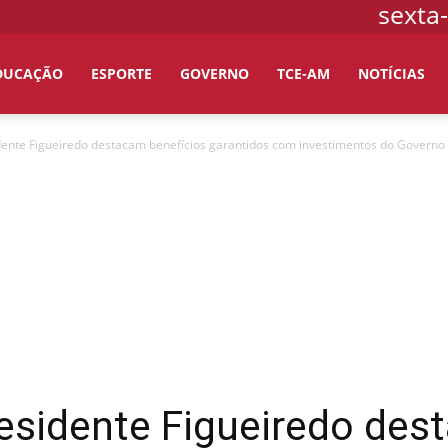
sexta-
DUCAÇÃO
ESPORTE
GOVERNO
TCE-AM
NOTÍCIAS
ente Figueiredo destacam benefícios garantidos com investimentos do Governo d
esidente Figueiredo des