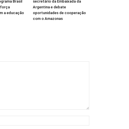
ograma Brasil
secretário da Embaixada da
eforça
Argentina e debate
m a educação
oportunidades de cooperação
com o Amazonas