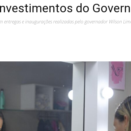
investimentos do Gover
 entregas e inaugurações realizadas pelo governador Wilson Lim