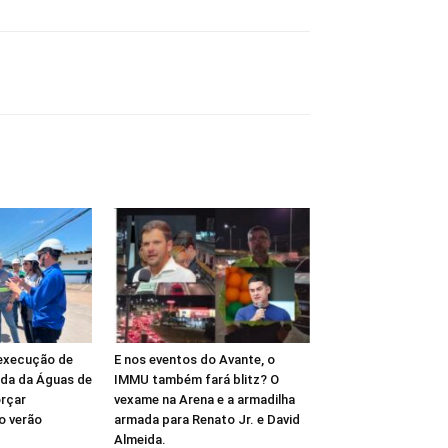
 execução de
E nos eventos do Avante, o
da da Águas de
IMMU também fará blitz? O
rçar
vexame na Arena e a armadilha
o verão
armada para Renato Jr. e David
Almeida.