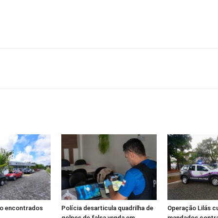
ão encontrados
Polícia desarticula quadrilha de
Operação Lilás 
golpes de falsa venda em
mandados contra