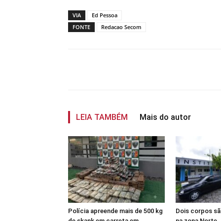
VIA
Ed Pessoa
FONTE
Redacao Secom
Compartilhar
LEIA TAMBÉM
Mais do autor
Polícia apreende mais de 500 kg
Dois corpos s
de skank em carreta em
na zona Norte