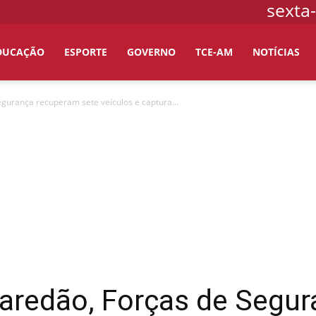
sexta-
DUCAÇÃO
ESPORTE
GOVERNO
TCE-AM
NOTÍCIAS
gurança recuperam sete veículos e captura...
Paredão, Forças de Segu