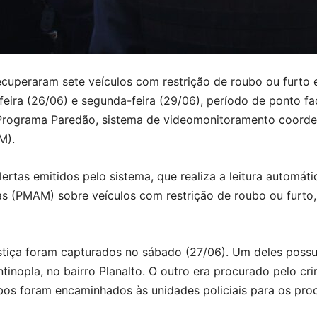
uperaram sete veículos com restrição de roubo ou furto e
feira (26/06) e segunda-feira (29/06), período de ponto fa
 Programa Paredão, sistema de videomonitoramento coorde
M).
ertas emitidos pelo sistema, que realiza a leitura automát
as (PMAM) sobre veículos com restrição de roubo ou furto
ustiça foram capturados no sábado (27/06). Um deles poss
ntinopla, no bairro Planalto. O outro era procurado pelo cr
bos foram encaminhados às unidades policiais para os pro