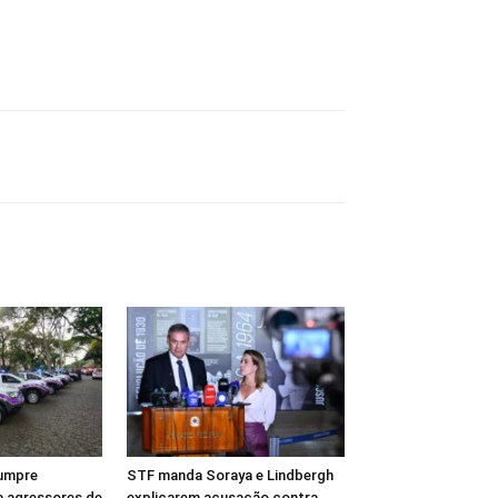
cumpre
STF manda Soraya e Lindbergh
 agressores de
explicarem acusação contra