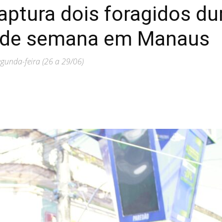
captura dois foragidos d
im de semana em Manaus
egunda-feira (26 a 29/06)