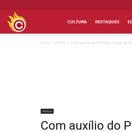
Chumbo
CULTURA
DESTAQUES
E
Início
Polícia
Com auxílio do Paredão, Forças de Se
Grosso
Polícia
Com auxílio do 