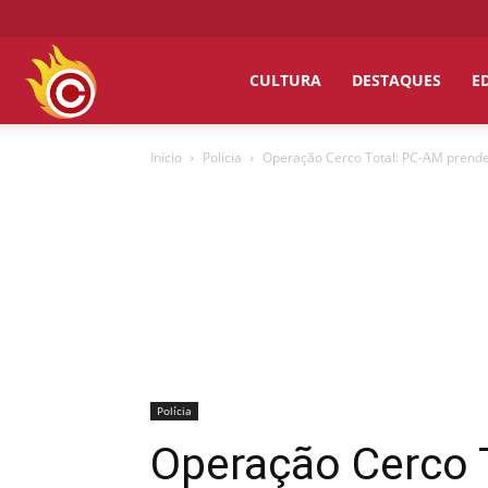
Chumbo
CULTURA
DESTAQUES
E
Início
Polícia
Operação Cerco Total: PC-AM prende 
Grosso
Polícia
Operação Cerco 