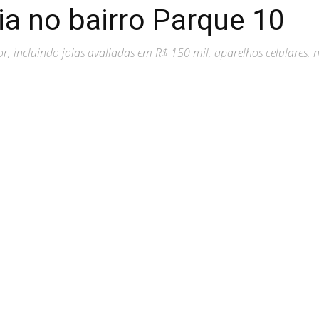
ia no bairro Parque 10
r, incluindo joias avaliadas em R$ 150 mil, aparelhos celulares, n