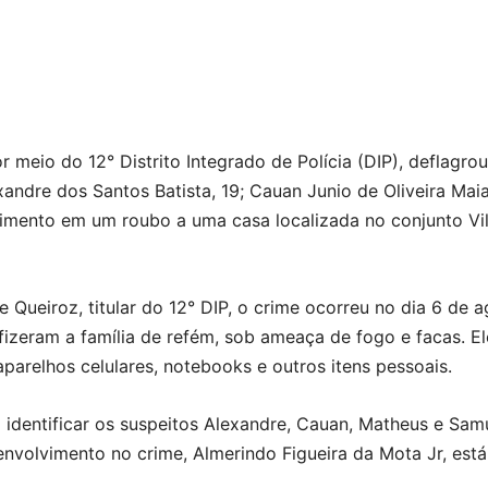
 meio do 12° Distrito Integrado de Polícia (DIP), deflagro
andre dos Santos Batista, 19; Cauan Junio de Oliveira Maia,
imento em um roubo a uma casa localizada no conjunto Vil
ueiroz, titular do 12° DIP, o crime ocorreu no dia 6 de 
fizeram a família de refém, sob ameaça de fogo e facas. El
aparelhos celulares, notebooks e outros itens pessoais.
el identificar os suspeitos Alexandre, Cauan, Matheus e Sam
envolvimento no crime, Almerindo Figueira da Mota Jr, est