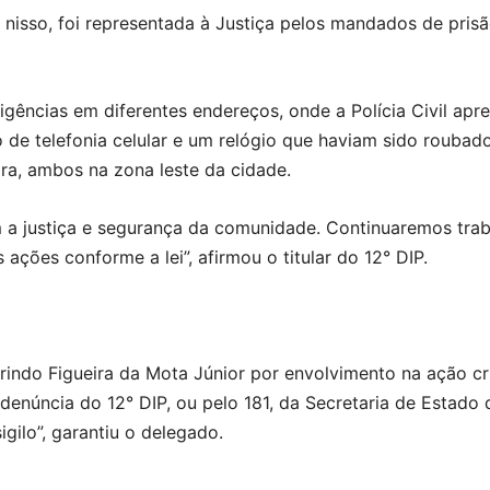
 nisso, foi representada à Justiça pelos mandados de pris
igências em diferentes endereços, onde a Polícia Civil apre
 de telefonia celular e um relógio que haviam sido roubado
ira, ambos na zona leste da cidade.
m a justiça e segurança da comunidade. Continuaremos tra
ções conforme a lei”, afirmou o titular do 12° DIP.
erindo Figueira da Mota Júnior por envolvimento na ação c
enúncia do 12° DIP, ou pelo 181, da Secretaria de Estado
gilo”, garantiu o delegado.