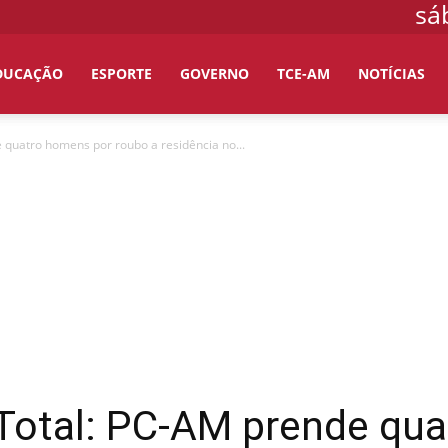
sá
DUCAÇÃO
ESPORTE
GOVERNO
TCE-AM
NOTÍCIAS
quatro homens por roubo a residência no...
Total: PC-AM prende qu