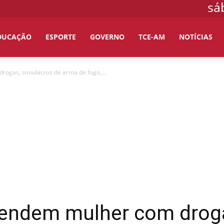
sá
DUCAÇÃO
ESPORTE
GOVERNO
TCE-AM
NOTÍCIAS
gas, simulacros de arma de fogo,...
endem mulher com droga