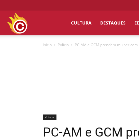
Chumbo
CULTURA
DESTAQUES
E
Início
Polícia
PC-AM e GCM prendem mulher com dro
Grosso
Polícia
PC-AM e GCM pr