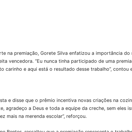
rte na premiação, Gorete Silva enfatizou a importância do
ta vencedora. “Eu nunca tinha participado de uma premiaçã
to carinho e aqui está o resultado desse trabalho”, contou
ta e disse que o prêmio incentiva novas criações na cozin
e, agradeço a Deus e toda a equipe da creche, sem eles iss
ez mais na merenda escolar”, reforçou.
ne Bentes, ressaltou que a premiação representa o trabalh