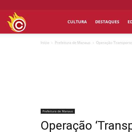
Chumbo
CULTURA
DESTAQUES
E
Início
Prefeitura de Manaus
Operação ‘Transporte 
Grosso
Prefeitura de Manaus
Operação ‘Transp