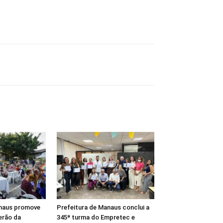
anaus promove
Prefeitura de Manaus conclui a
erão da
345ª turma do Empretec e