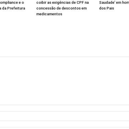
Compliance e o
coibir as exigências de CPF na
Saudade’ em hom
a da Prefeitura
concessão de descontos em
dos Pais
medicamentos