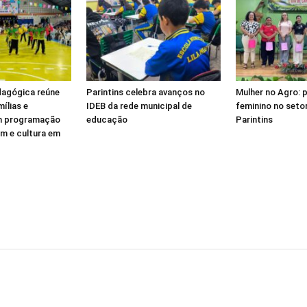
agógica reúne
Parintins celebra avanços no
Mulher no Agro:
ílias e
IDEB da rede municipal de
feminino no setor
m programação
educação
Parintins
m e cultura em