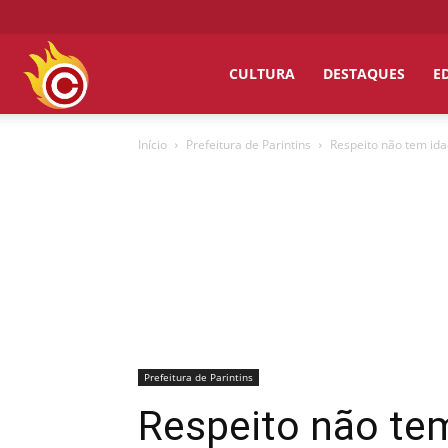
Chumbo
CULTURA
DESTAQUES
E
Início
Prefeitura de Parintins
Respeito não tem idad
Grosso
Prefeitura de Parintins
Respeito não tem