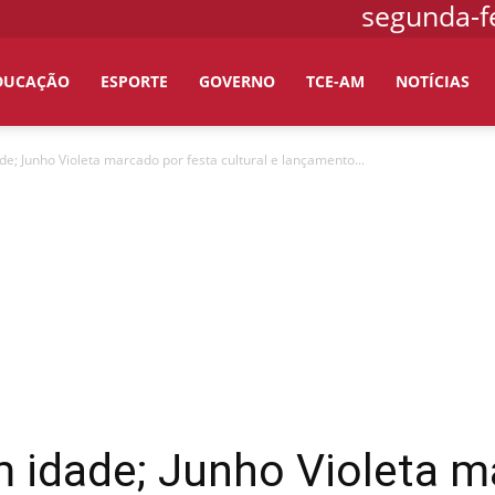
segunda-fe
DUCAÇÃO
ESPORTE
GOVERNO
TCE-AM
NOTÍCIAS
e; Junho Violeta marcado por festa cultural e lançamento...
 idade; Junho Violeta m