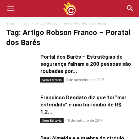
Início
Tags
Artigo Robson Franco – Poratal dos Barés
Tag: Artigo Robson Franco – Poratal
dos Barés
Portal dos Barés – Estratégias de
segurança falham e 200 pessoas são
roubadas por...
3 de novembro de 2017
Sem Editoria
Francisco Deodato diz que foi “mal
entendido” e não há rombo de R$
1,2...
18 de outubro de 2017
Sem Editoria
Davi Almeida e a quebra do círculo