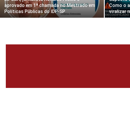
aprovado em 1ª chamada no Mestrado em
Como o a
Políticas Públicas do IDP-SP
viralizar