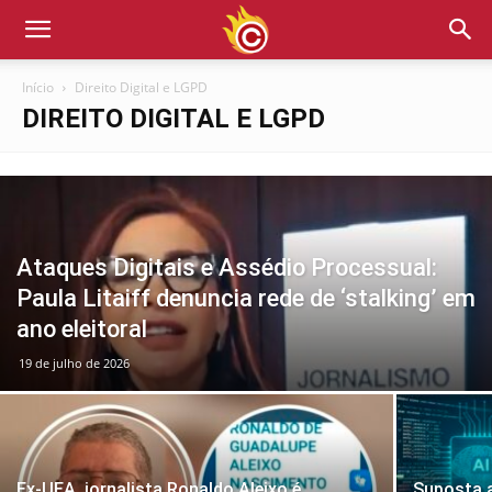
Início
Direito Digital e LGPD
DIREITO DIGITAL E LGPD
Ataques Digitais e Assédio Processual:
Paula Litaiff denuncia rede de ‘stalking’ em
ano eleitoral
19 de julho de 2026
Ex-UEA, jornalista Ronaldo Aleixo é
Suposta a