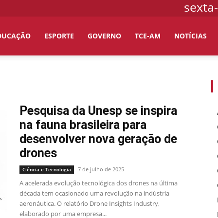
sexta-
DUCAÇÃO
ESPORTE
GOVERNO
TCE-AM
NOTÍCIAS
Pesquisa da Unesp se inspira
na fauna brasileira para
desenvolver nova geração de
drones
7 de julho de 2025
Ciência e Tecnologia
A acelerada evolução tecnológica dos drones na última
década tem ocasionado uma revolução na indústria
aeronáutica. O relatório Drone Insights Industry,
elaborado por uma empresa...