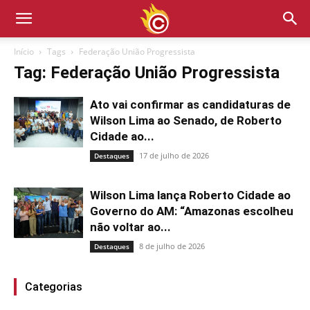
Início
Tags
Federação União Progressista
Tag: Federação União Progressista
Ato vai confirmar as candidaturas de
Wilson Lima ao Senado, de Roberto
Cidade ao...
17 de julho de 2026
Destaques
Wilson Lima lança Roberto Cidade ao
Governo do AM: “Amazonas escolheu
não voltar ao...
8 de julho de 2026
Destaques
Categorias