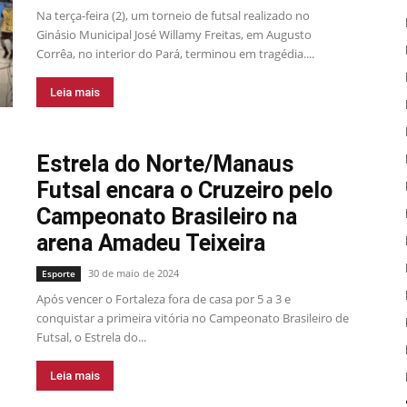
Na terça-feira (2), um torneio de futsal realizado no
Ginásio Municipal José Willamy Freitas, em Augusto
Corrêa, no interior do Pará, terminou em tragédia....
Leia mais
Estrela do Norte/Manaus
Futsal encara o Cruzeiro pelo
Campeonato Brasileiro na
arena Amadeu Teixeira
30 de maio de 2024
Esporte
Após vencer o Fortaleza fora de casa por 5 a 3 e
conquistar a primeira vitória no Campeonato Brasileiro de
Futsal, o Estrela do...
Leia mais