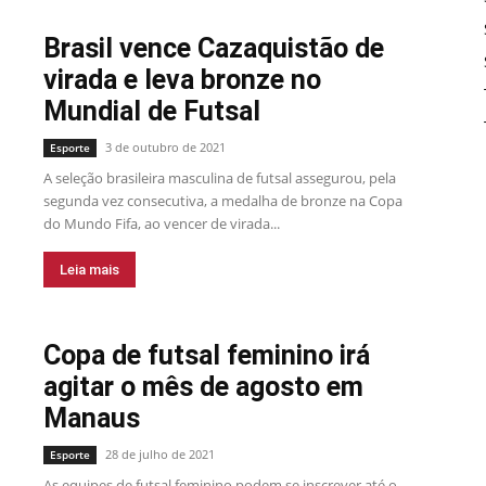
Brasil vence Cazaquistão de
virada e leva bronze no
Mundial de Futsal
3 de outubro de 2021
Esporte
A seleção brasileira masculina de futsal assegurou, pela
segunda vez consecutiva, a medalha de bronze na Copa
do Mundo Fifa, ao vencer de virada...
Leia mais
Copa de futsal feminino irá
agitar o mês de agosto em
Manaus
28 de julho de 2021
Esporte
As equipes de futsal feminino podem se inscrever até o