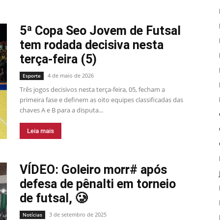
5ª Copa Seo Jovem de Futsal
tem rodada decisiva nesta
terça-feira (5)
4 de maio de 2026
Esporte
Três jogos decisivos nesta terça-feira, 05, fecham a
primeira fase e definem as oito equipes classificadas das
chaves A e B para a disputa...
Leia mais
VÍDEO: Goleiro morr# após
defesa de pênalti em torneio
de futsal, 🥲
3 de setembro de 2025
Notícias