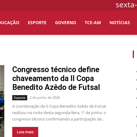
sexta-
DUCAÇÃO
ESPORTE
GOVERNO
TCE-AM
NOTÍCIAS
Congresso técnico define
chaveamento da II Copa
Benedito Azêdo de Futsal
2 de junho de 2026
Esporte
A coordenação da II Copa Benedito Azêdo de Futsal
realizou na noite desta segunda-feira, 1º de junho, o
congresso técnico confirmando a participação de...
Leia mais