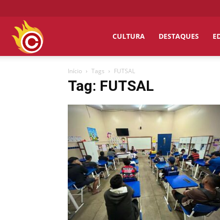
Chumbo
CULTURA
DESTAQUES
E
Início
Tags
FUTSAL
Grosso
Tag: FUTSAL