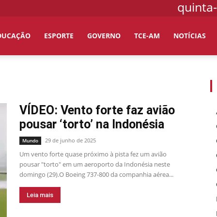
quinta-
DUCAÇÃO
ESPORTE
GOVERNO
TCE-AM
NOTÍCIAS
VÍDEO: Vento forte faz avião
pousar ‘torto’ na Indonésia
29 de junho de 2025
Mundo
Um vento forte quase próximo à pista fez um avião
pousar "torto" em um aeroporto da Indonésia neste
domingo (29).O Boeing 737-800 da companhia aérea...
Leia mais