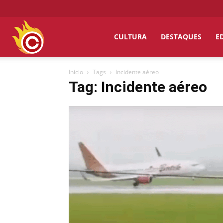
Chumbo
CULTURA
DESTAQUES
E
Início
Tags
Incidente aéreo
Grosso
Tag: Incidente aéreo