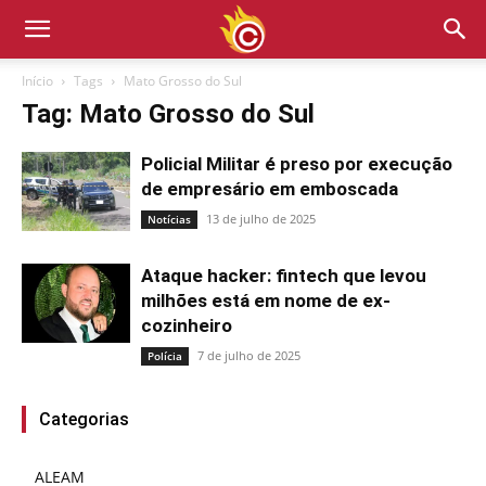
Início
Tags
Mato Grosso do Sul
Tag: Mato Grosso do Sul
Policial Militar é preso por execução
de empresário em emboscada
13 de julho de 2025
Notícias
Ataque hacker: fintech que levou
milhões está em nome de ex-
cozinheiro
7 de julho de 2025
Polícia
Categorias
ALEAM