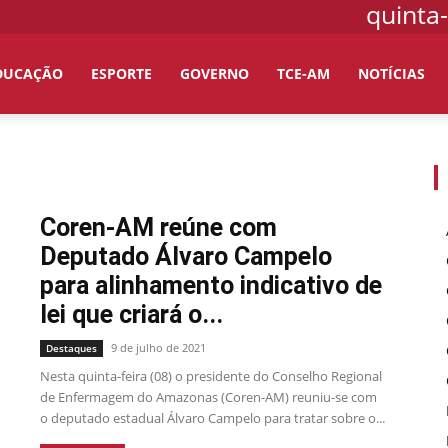
quinta-
DUCAÇÃO
ESPORTE
GOVERNO
TCE-AM
NOTÍCIAS
Coren-AM reúne com
Deputado Álvaro Campelo
para alinhamento indicativo de
lei que criará o...
9 de julho de 2021
Destaques
Nesta quinta-feira (08) o presidente do Conselho Regional
de Enfermagem do Amazonas (Coren-AM) reuniu-se com
o deputado estadual Álvaro Campelo para tratar sobre o...