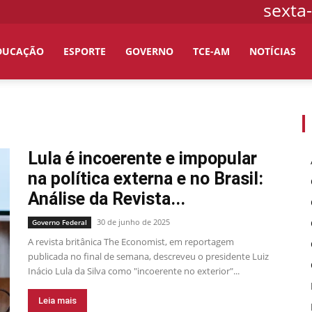
sexta-
DUCAÇÃO
ESPORTE
GOVERNO
TCE-AM
NOTÍCIAS
Lula é incoerente e impopular
na política externa e no Brasil:
Análise da Revista...
30 de junho de 2025
Governo Federal
A revista britânica The Economist, em reportagem
publicada no final de semana, descreveu o presidente Luiz
Inácio Lula da Silva como "incoerente no exterior"...
Leia mais