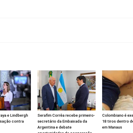
aya e Lindbergh
Serafim Corrêa recebe primeiro-
Colombiano é ex
usação contra
secretário da Embaixada da
18 tiros dentro 
Argentina e debate
em Manaus