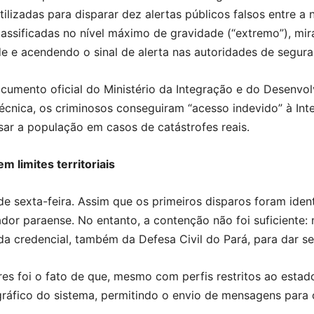
ilizadas para disparar dez alertas públicos falsos entre a n
sificadas no nível máximo de gravidade (“extremo”), mirar
de e acendendo o sinal de alerta nas autoridades de segura
umento oficial do Ministério da Integração e do Desenvolv
écnica, os criminosos conseguiram “acesso indevido” à Int
isar a população em casos de catástrofes reais.
 limites territoriais
 sexta-feira. Assim que os primeiros disparos foram identi
dor paraense. No entanto, a contenção não foi suficiente
da credencial, também da Defesa Civil do Pará, para dar s
es foi o fato de que, mesmo com perfis restritos ao estad
ráfico do sistema, permitindo o envio de mensagens para o