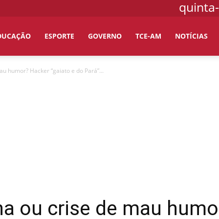
quinta-
DUCAÇÃO
ESPORTE
GOVERNO
TCE-AM
NOTÍCIAS
au humor? Hacker “gaiato e do Pará”...
na ou crise de mau humo