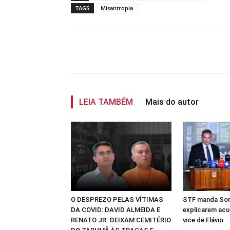
TAGS
Misantropia
Compartilhar
LEIA TAMBÉM
Mais do autor
O DESPREZO PELAS VÍTIMAS
STF manda Sor
DA COVID: DAVID ALMEIDA E
explicarem ac
RENATO JR. DEIXAM CEMITÉRIO
vice de Flávio