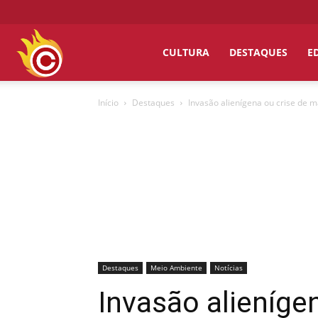
Chumbo
CULTURA
DESTAQUES
E
Início
Destaques
Invasão alienígena ou crise de m
Grosso
Destaques
Meio Ambiente
Notícias
Invasão alieníge