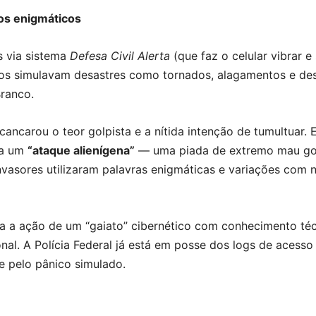
mos enigmáticos
s via sistema
Defesa Civil Alerta
(que faz o celular vibrar
isos simulavam desastres como tornados, alagamentos e de
Branco.
ncarou o teor golpista e a nítida intenção de tumultuar. 
ia um
“ataque alienígena”
— uma piada de extremo mau gost
invasores utilizaram palavras enigmáticas e variações com
a a ação de um “gaiato” cibernético com conhecimento téc
nal. A Polícia Federal já está em posse dos logs de acesso
 e pelo pânico simulado.