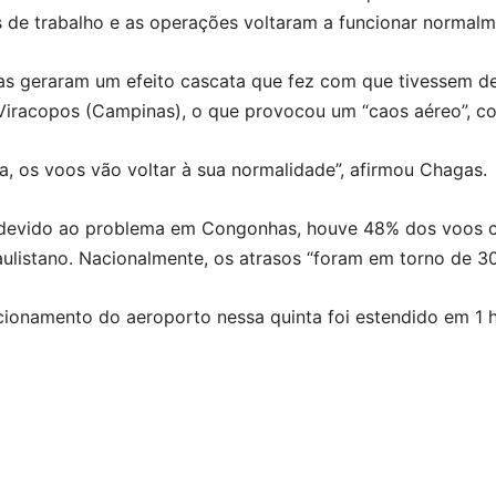
 de trabalho e as operações voltaram a funcionar normalm
as geraram um efeito cascata que fez com que tivessem d
 Viracopos (Campinas), o que provocou um “caos aéreo”, c
a, os voos vão voltar à sua normalidade”, afirmou Chagas.
 devido ao problema em Congonhas, houve 48% dos voos co
ulistano. Nacionalmente, os atrasos “foram em torno de 30
ionamento do aeroporto nessa quinta foi estendido em 1 h