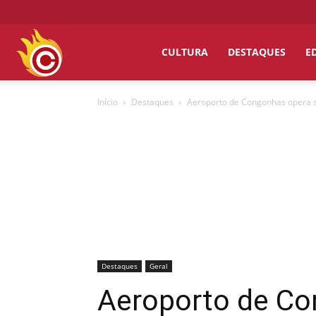
Chumbo
CULTURA
DESTAQUES
E
Início
Destaques
Aeroporto de Congonhas opera s
Grosso
Destaques
Geral
Aeroporto de Co