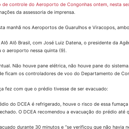
o de controle do Aeroporto de Congonhas ontem, nesta sex
ações da assessoria de imprensa.
sta manhã nos Aeroportos de Guarulhos e Viracopos, amb
lô Alô Brasil, com José Luiz Datena, o presidente da Agê
 o aeroporto nessa quinta (9).
tual. Não houve pane elétrica, não houve pane do sistema.
nde ficam os controladores de voo do Departamento de Co
 fez com que o prédio tivesse de ser evacuado:
dio do DCEA é refrigerado, houve o risco de essa fumaça e
fechado. O DCEA recomendou a evacuação do prédio até q
vacuado durante 30 minutos e “se verificou que não havia 