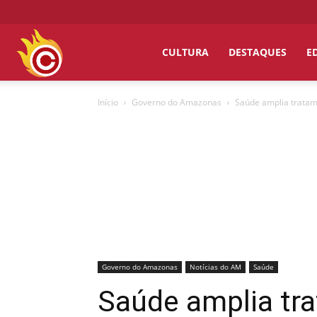
Chumbo
CULTURA
DESTAQUES
E
Início
Governo do Amazonas
Saúde amplia tratame
Grosso
Governo do Amazonas
Notícias do AM
Saúde
Saúde amplia tra