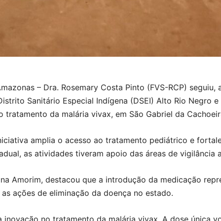
mazonas – Dra. Rosemary Costa Pinto (FVS-RCP) seguiu, at
istrito Sanitário Especial Indígena (DSEI) Alto Rio Negro e
o tratamento da malária vivax, em São Gabriel da Cachoei
iniciativa amplia o acesso ao tratamento pediátrico e fort
estadual, as atividades tiveram apoio das áreas de vigilância 
yana Amorim, destacou que a introdução da medicação rep
r as ações de eliminação da doença no estado.
a inovação no tratamento da malária vivax. A dose única v