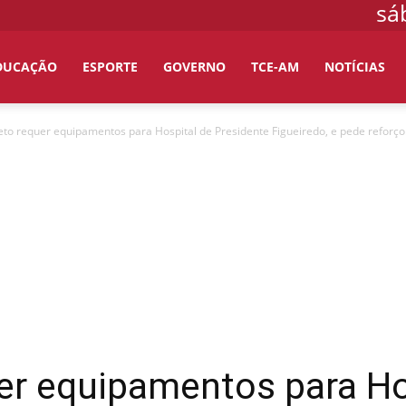
sá
DUCAÇÃO
ESPORTE
GOVERNO
TCE-AM
NOTÍCIAS
eto requer equipamentos para Hospital de Presidente Figueiredo, e pede reforço.
er equipamentos para Ho