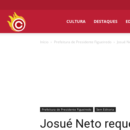
Chumbo
CULTURA
DESTAQUES
E
Início
Prefeitura de Presidente Figueiredo
Josué N
Grosso
Prefeitura de Presidente Figueiredo
Sem Editoria
Josué Neto requ