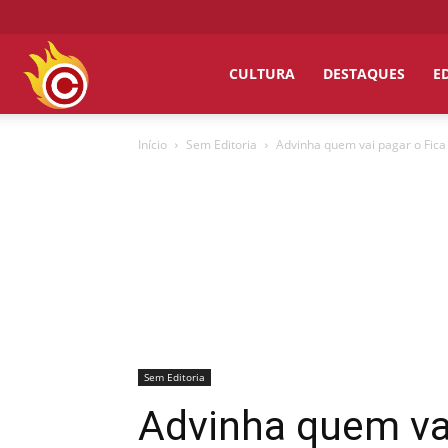
Chumbo
CULTURA
DESTAQUES
E
Início
Sem Editoria
Advinha quem vai pagar o Fica 
Grosso
Sem Editoria
Advinha quem vai