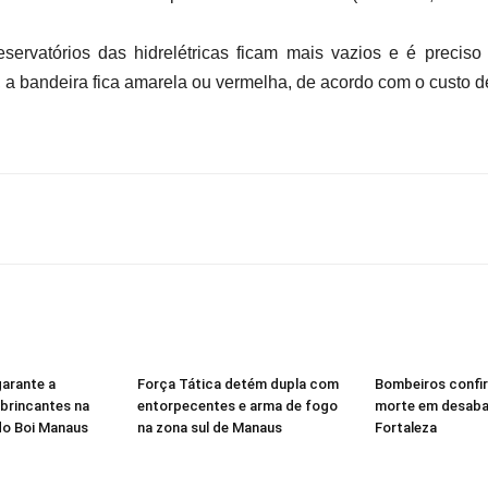
rvatórios das hidrelétricas ficam mais vazios e é preciso a
 a bandeira fica amarela ou vermelha, de acordo com o custo d
garante a
Força Tática detém dupla com
Bombeiros confi
brincantes na
entorpecentes e arma de fogo
morte em desab
 do Boi Manaus
na zona sul de Manaus
Fortaleza