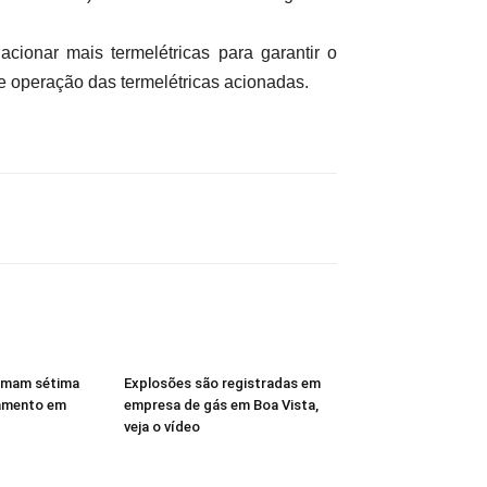
cionar mais termelétricas para garantir o
e operação das termelétricas acionadas.
rmam sétima
Explosões são registradas em
amento em
empresa de gás em Boa Vista,
veja o vídeo