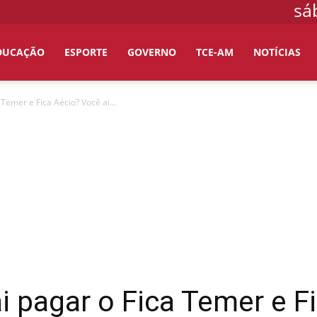
sá
DUCAÇÃO
ESPORTE
GOVERNO
TCE-AM
NOTÍCIAS
Temer e Fica Aécio? Você ai...
 pagar o Fica Temer e F