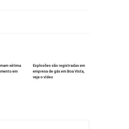
rmam sétima
Explosões são registradas em
amento em
empresa de gás em Boa Vista,
veja o vídeo