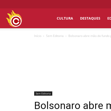
Chumbo
CULTURA
DESTAQUES
E
Início
Sem Editoria
Bolsonaro abre mão do fundo pa
Grosso
Sem Editoria
Bolsonaro abre m