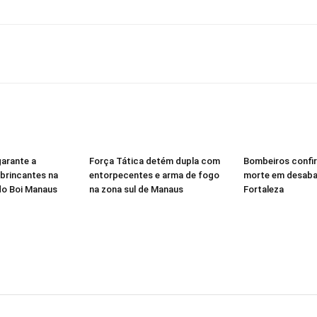
garante a
Força Tática detém dupla com
Bombeiros confi
brincantes na
entorpecentes e arma de fogo
morte em desab
 do Boi Manaus
na zona sul de Manaus
Fortaleza