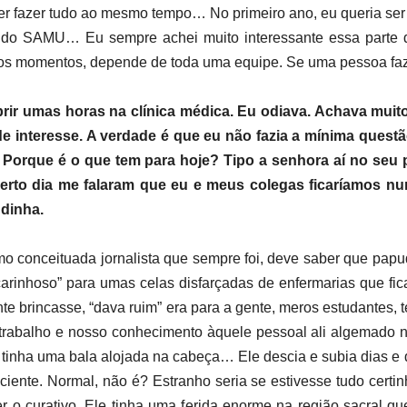
er fazer tudo ao mesmo tempo… No primeiro ano, eu queria ser d
ser do SAMU… Eu sempre achei muito interessante essa parte
cos momentos, depende de toda uma equipe. Se uma pessoa faz a
mprir umas horas na clínica médica. Eu odiava. Achava m
e interesse. A verdade é que eu não fazia a mínima quest
? Porque é o que tem para hoje? Tipo a senhora aí no s
erto dia me falaram que eu e meus colegas ficaríamos num
dinha.
mo conceituada jornalista que sempre foi, deve saber que pap
rinhoso” para umas celas disfarçadas de enfermarias que fic
nte brincasse, “dava ruim” era para a gente, meros estudantes, 
trabalho e nosso conhecimento àquele pessoal ali algemado 
 tinha uma bala alojada na cabeça… Ele descia e subia dias e 
iciente. Normal, não é? Estranho seria se estivesse tudo certin
 o curativo. Ele tinha uma ferida enorme na região sacral q