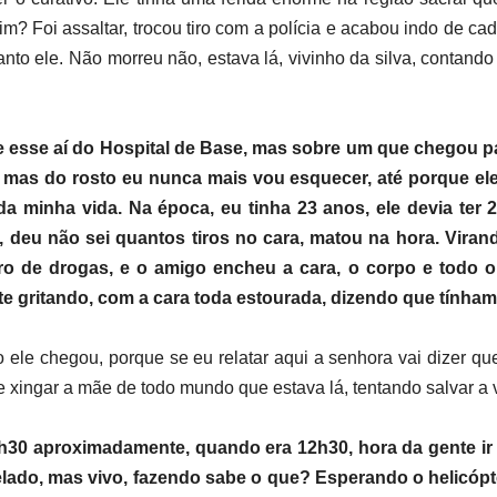
sim? Foi assaltar, trocou tiro com a polícia e acabou indo de ca
nto ele. Não morreu não, estava lá, vivinho da silva, contan
e esse aí do Hospital de Base, mas sobre um que chegou p
, mas do rosto eu nunca mais vou esquecer, até porque ele
a minha vida. Na época, eu tinha 23 anos, ele devia te
lia, deu não sei quantos tiros no cara, matou na hora. Vi
o de drogas, e o amigo encheu a cara, o corpo e todo o 
 gritando, com a cara toda estourada, dizendo que tínham
o ele chegou, porque se eu relatar aqui a senhora vai dizer que
e xingar a mãe de todo mundo que estava lá, tentando salvar a 
9h30 aproximadamente, quando era 12h30, hora da gente ir e
elado, mas vivo, fazendo sabe o que? Esperando o helicópt