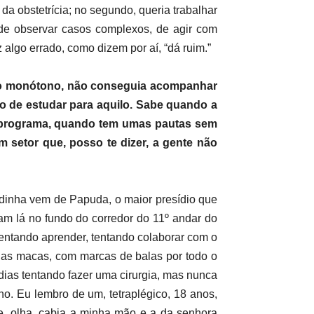
a obstetrícia; no segundo, queria trabalhar
 de observar casos complexos, de agir com
lgo errado, como dizem por aí, “dá ruim.”
uito monótono, não conseguia acompanhar
ão de estudar para aquilo. Sabe quando a
eu programa, quando tem umas pautas sem
 setor que, posso te dizer, a gente não
udinha vem de Papuda, o maior presídio que
am lá no fundo do corredor do 11º andar do
tentando aprender, tentando colaborar com o
nas macas, com marcas de balas por todo o
dias tentando fazer uma cirurgia, mas nunca
ho. Eu lembro de um, tetraplégico, 18 anos,
ue, olha, cabia a minha mão e a da senhora