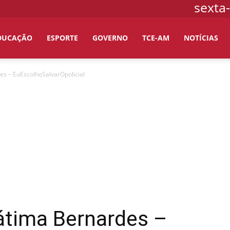
sexta-
DUCAÇÃO
ESPORTE
GOVERNO
TCE-AM
NOTÍCIAS
es – EuEscolhoSalvarOpolicial
átima Bernardes –