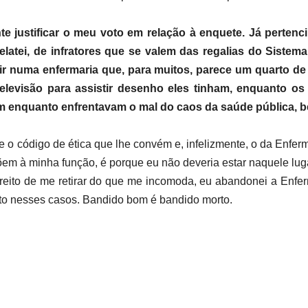
 justificar o meu voto em relação à enquete. Já pertenci 
elatei, de infratores que se valem das regalias do Sist
ir numa enfermaria que, para muitos, parece um quarto de 
televisão para assistir desenho eles tinham, enquanto 
rem enquanto enfrentavam o mal do caos da saúde pública,
 o código de ética que lhe convém e, infelizmente, o da Enfer
m à minha função, é porque eu não deveria estar naquele luga
reito de me retirar do que me incomoda, eu abandonei a Enfer
to nesses casos. Bandido bom é bandido morto.