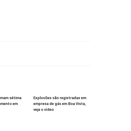
rmam sétima
Explosões são registradas em
amento em
empresa de gás em Boa Vista,
veja o vídeo