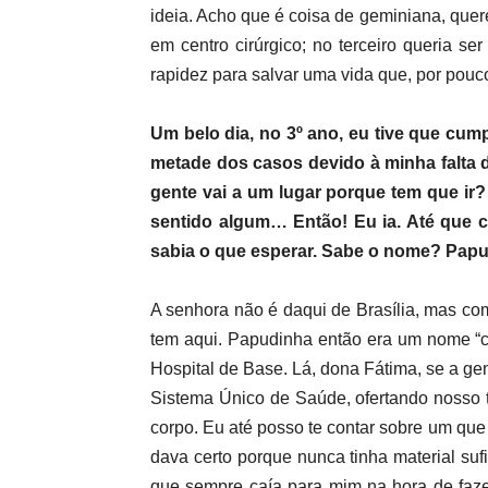
ideia. Acho que é coisa de geminiana, quer
em centro cirúrgico; no terceiro queria 
rapidez para salvar uma vida que, por pou
Um belo dia, no 3º ano, eu tive que cu
metade dos casos devido à minha falta d
gente vai a um lugar porque tem que ir
sentido algum… Então! Eu ia. Até que c
sabia o que esperar. Sabe o nome? Papu
A senhora não é daqui de Brasília, mas co
tem aqui. Papudinha então era um nome “ca
Hospital de Base. Lá, dona Fátima, se a ge
Sistema Único de Saúde, ofertando nosso 
corpo. Eu até posso te contar sobre um que
dava certo porque nunca tinha material suf
que sempre caía para mim na hora de fazer