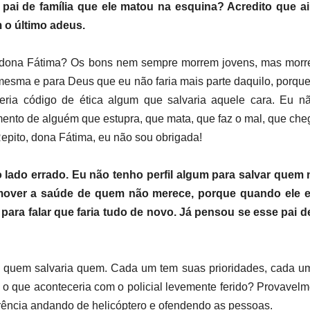
 pai de família que ele matou na esquina? Acredito que 
 o último adeus.
, dona Fátima? Os bons nem sempre morrem jovens, mas morre
 mesma e para Deus que eu não faria mais parte daquilo, porque
eria código de ética algum que salvaria aquele cara. Eu 
dimento de alguém que estupra, que mata, que faz o mal, que c
Repito, dona Fátima, eu não sou obrigada!
 lado errado. Eu não tenho perfil algum para salvar quem 
over a saúde de quem não merece, porque quando ele est
 para falar que faria tudo de novo. Já pensou se esse pai d
 quem salvaria quem. Cada um tem suas prioridades, cada u
o que aconteceria com o policial levemente ferido? Provavelm
orrência andando de helicóptero e ofendendo as pessoas.