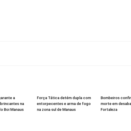
garante a
Força Tática detém dupla com
Bombeiros confi
brincantes na
entorpecentes e arma de fogo
morte em desab
 do Boi Manaus
na zona sul de Manaus
Fortaleza