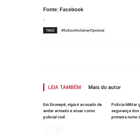
Fonte: Facebook
,
TAGS
#EuEscolhoSalvarOpolicial
Compartilhar
LEIA TAMBÉM
Mais do autor
Em Eirunepé, vigia é acusado de
Polícia Militar 
andar armado e atuar como
segurança dos 
policial civil
primeira noite