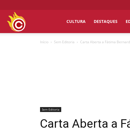
Chumbo
CULTURA
DESTAQUES
E
Início
Sem Editoria
Carta Aberta a Fátima Bernard
Grosso
Sem Editoria
Carta Aberta a F