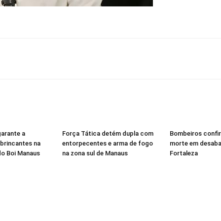
garante a
Força Tática detém dupla com
Bombeiros confi
brincantes na
entorpecentes e arma de fogo
morte em desab
 do Boi Manaus
na zona sul de Manaus
Fortaleza