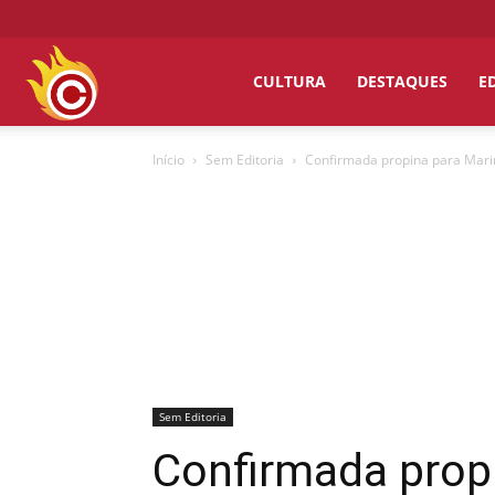
Chumbo
CULTURA
DESTAQUES
E
Início
Sem Editoria
Confirmada propina para Marin
Grosso
Sem Editoria
Confirmada propi