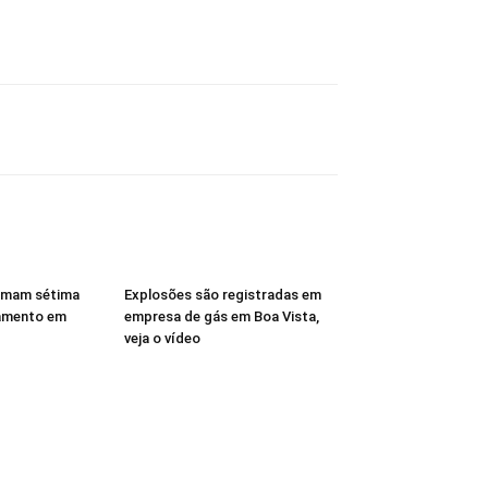
rmam sétima
Explosões são registradas em
amento em
empresa de gás em Boa Vista,
veja o vídeo