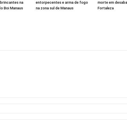
brincantes na
entorpecentes e arma de fogo
morte em desab
 do Boi Manaus
na zona sul de Manaus
Fortaleza