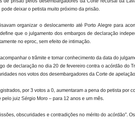
s de prisão pelos desembargadores da Corte recursal da Lava
pode deixar o petista muito próximo da prisão.
isavam organizar o deslocamento até Porto Alegre para aco
define que o julgamento dos embargos de declaração indepe
tamente no eproc, sem efeito de intimação.
companhar o trâmite e tomar conhecimento da data do julgame
 de declaração no dia 20 de fevereiro contra o acórdão do Tri
curidades nos votos dos desembargadores da Corte de apelaçã
agistrados, por 3 votos a 0, aumentaram a pena do petista por c
e pelo juiz Sérgio Moro – para 12 anos e um mês.
issões, obscuridades e contradições no mérito do acórdão”. O