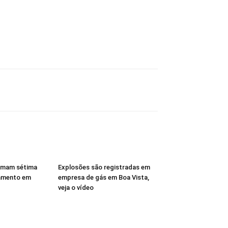
rmam sétima
Explosões são registradas em
amento em
empresa de gás em Boa Vista,
veja o vídeo