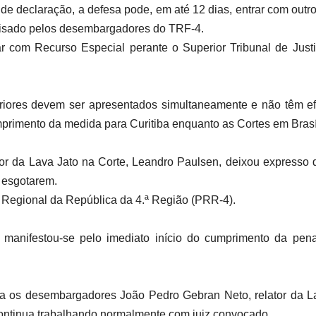
e declaração, a defesa pode, em até 12 dias, entrar com outro
lisado pelos desembargadores do TRF-4.
rar com Recurso Especial perante o Superior Tribunal de Just
eriores devem ser apresentados simultaneamente e não têm e
mprimento da medida para Curitiba enquanto as Cortes em Brasí
sor da Lava Jato na Corte, Leandro Paulsen, deixou expresso 
e esgotarem.
Regional da República da 4.ª Região (PRR-4).
manifestou-se pelo imediato início do cumprimento da pen
a os desembargadores João Pedro Gebran Neto, relator da La
continua trabalhando normalmente com juiz convocado.