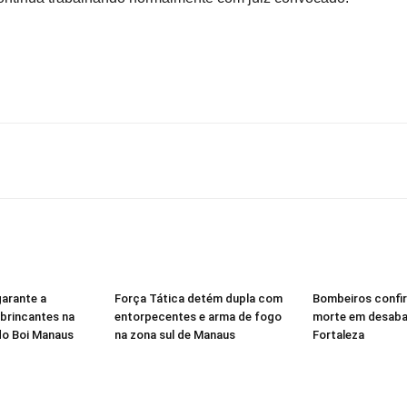
garante a
Força Tática detém dupla com
Bombeiros confi
brincantes na
entorpecentes e arma de fogo
morte em desab
 do Boi Manaus
na zona sul de Manaus
Fortaleza