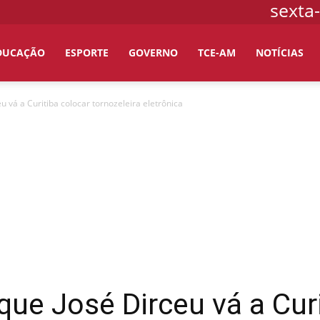
sexta-
DUCAÇÃO
ESPORTE
GOVERNO
TCE-AM
NOTÍCIAS
 vá a Curitiba colocar tornozeleira eletrônica
ue José Dirceu vá a Curi