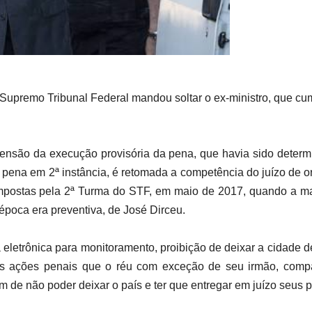
 Supremo Tribunal Federal mandou soltar o ex-ministro, que 
nsão da execução provisória da pena, que havia sido determi
ena em 2ª instância, é retomada a competência do juízo de or
impostas pela 2ª Turma do STF, em maio de 2017, quando a mai
a época era preventiva, de José Dirceu.
a eletrônica para monitoramento, proibição de deixar a cidade 
 ações penais que o réu com exceção de seu irmão, compa
m de não poder deixar o país e ter que entregar em juízo seus 