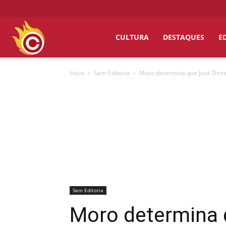
Chumbo
CULTURA
DESTAQUES
E
Início
Sem Editoria
Moro determina que José Dirceu
Grosso
Sem Editoria
Moro determina q