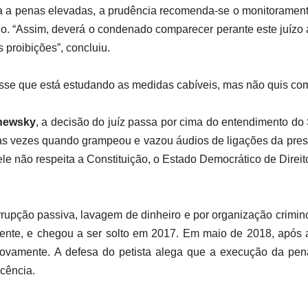
a a penas elevadas, a prudência recomenda-se o monitoramento 
o. “Assim, deverá o condenado comparecer perante este juízo a
s proibições”, concluiu.
isse que está estudando as medidas cabíveis, mas não quis co
hewsky
, a decisão do juíz passa por cima do entendimento do
ras vezes quando grampeou e vazou áudios de ligações da pres
e não respeita a Constituição, o Estado Democrático de Direi
rupção passiva, lavagem de dinheiro e por organização crimin
amente, e chegou a ser solto em 2017. Em maio de 2018, após 
novamente. A defesa do petista alega que a execução da pen
ocência.