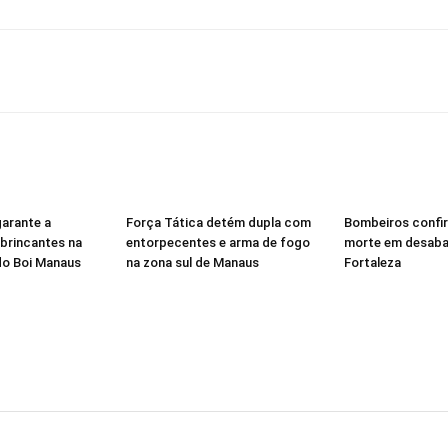
garante a
Força Tática detém dupla com
Bombeiros confi
brincantes na
entorpecentes e arma de fogo
morte em desab
 do Boi Manaus
na zona sul de Manaus
Fortaleza