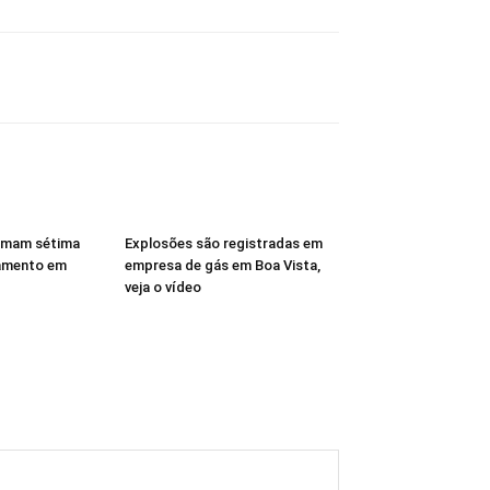
rmam sétima
Explosões são registradas em
amento em
empresa de gás em Boa Vista,
veja o vídeo