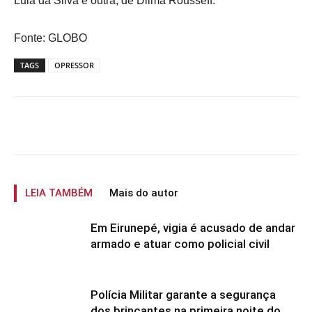
Lula da Silva e outra, de Dilma Rousseff.
Fonte: GLOBO
TAGS
OPRESSOR
LEIA TAMBÉM
Mais do autor
Em Eirunepé, vigia é acusado de andar
armado e atuar como policial civil
Polícia Militar garante a segurança
dos brincantes na primeira noite do