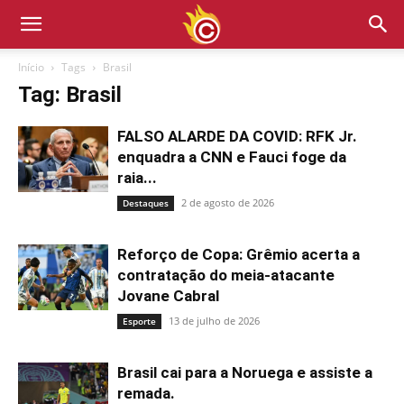
Início
Tags
Brasil
Tag: Brasil
FALSO ALARDE DA COVID: RFK Jr.
enquadra a CNN e Fauci foge da
raia...
2 de agosto de 2026
Destaques
Reforço de Copa: Grêmio acerta a
contratação do meia-atacante
Jovane Cabral
13 de julho de 2026
Esporte
Brasil cai para a Noruega e assiste a
remada.