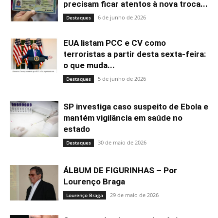
precisam ficar atentos à nova troca...
6 de junho de 2026
Destaques
EUA listam PCC e CV como
terroristas a partir desta sexta-feira:
o que muda...
5 de junho de 2026
Destaques
SP investiga caso suspeito de Ebola e
mantém vigilância em saúde no
estado
30 de maio de 2026
Destaques
ÁLBUM DE FIGURINHAS – Por
Lourenço Braga
29 de maio de 2026
Lourenço Braga