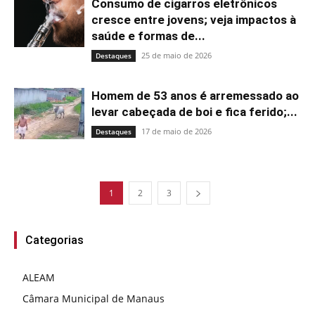
Consumo de cigarros eletrônicos
cresce entre jovens; veja impactos à
saúde e formas de...
25 de maio de 2026
Destaques
Homem de 53 anos é arremessado ao
levar cabeçada de boi e fica ferido;...
17 de maio de 2026
Destaques
1
2
3
Categorias
ALEAM
Câmara Municipal de Manaus