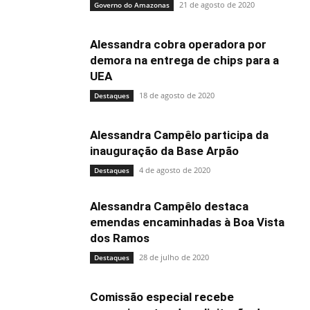
21 de agosto de 2020
Governo do Amazonas
Alessandra cobra operadora por
demora na entrega de chips para a
UEA
18 de agosto de 2020
Destaques
Alessandra Campêlo participa da
inauguração da Base Arpão
4 de agosto de 2020
Destaques
Alessandra Campêlo destaca
emendas encaminhadas à Boa Vista
dos Ramos
28 de julho de 2020
Destaques
Comissão especial recebe