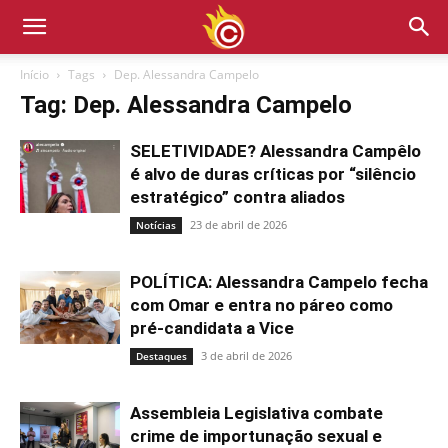
Início
Tags
Dep. Alessandra Campelo
Tag: Dep. Alessandra Campelo
SELETIVIDADE? Alessandra Campêlo
é alvo de duras críticas por “silêncio
estratégico” contra aliados
23 de abril de 2026
Notícias
POLÍTICA: Alessandra Campelo fecha
com Omar e entra no páreo como
pré-candidata a Vice
3 de abril de 2026
Destaques
Assembleia Legislativa combate
crime de importunação sexual e