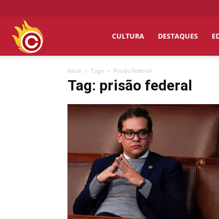
Chumbo
CULTURA
DESTAQUES
E
Início
Tags
Prisão federal
Grosso
Tag: prisão federal