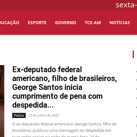
sexta-
DUCAÇÃO
ESPORTE
GOVERNO
TCE-AM
NOTÍCIAS
Ex-deputado federal
americano, filho de brasileiros,
George Santos inicia
cumprimento de pena com
despedida...
25 de julho de 2025
Polícia
O ex-deputado federal americano George Santos, filho de
brasileiros, publicou uma mensagem de despedida em
suas redes sociais na noite de quinta-feira, 24 de...