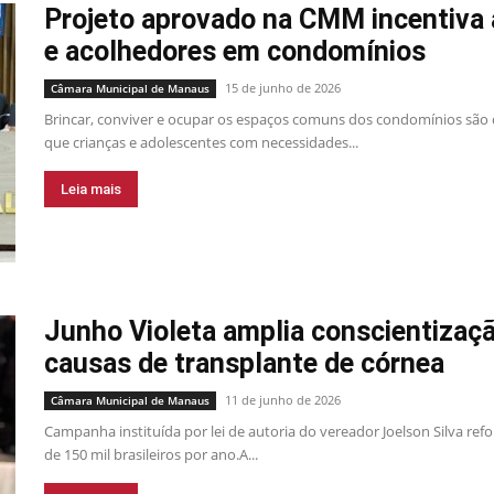
Projeto aprovado na CMM incentiva 
e acolhedores em condomínios
15 de junho de 2026
Câmara Municipal de Manaus
Brincar, conviver e ocupar os espaços comuns dos condomínios são d
que crianças e adolescentes com necessidades...
Leia mais
Junho Violeta amplia conscientizaçã
causas de transplante de córnea
11 de junho de 2026
Câmara Municipal de Manaus
Campanha instituída por lei de autoria do vereador Joelson Silva ref
de 150 mil brasileiros por ano.A...