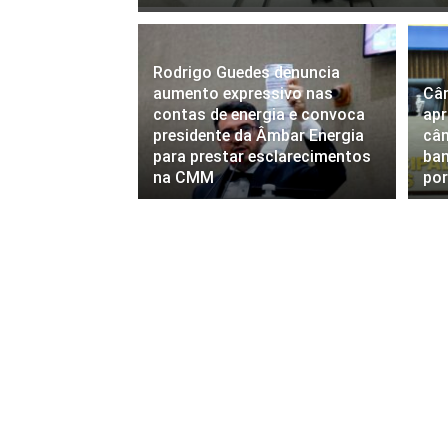
Rodrigo Guedes denuncia
aumento expressivo nas
Câ
contas de energia e convoca
apr
presidente da Âmbar Energia
câm
para prestar esclarecimentos
ban
na CMM
por