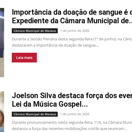
Importância da doação de sangue é
Expediente da Câmara Municipal de..
1 de junho de 2026
Câmara Municipal de Manaus
Durante a Sessão Plenária desta segunda-feira (1º de junho), na Câ
destacaram a importância da doação de sangue,...
Leia mais
Joelson Silva destaca força dos eve
Lei da Música Gospel...
1 de junho de 2026
Câmara Municipal de Manaus
Durante pronunciamento nesta segunda-feira, 1º/6, na Câmara Munic
destacou a força das recentes mobilizações cristãs que reuniram...