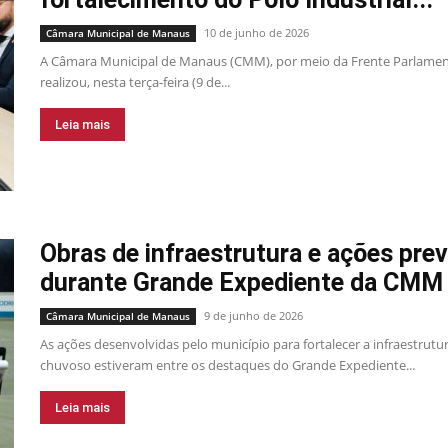
10 de junho de 2026
Câmara Municipal de Manaus
A Câmara Municipal de Manaus (CMM), por meio da Frente Parlamen
realizou, nesta terça-feira (9 de...
Leia mais
Obras de infraestrutura e ações pre
durante Grande Expediente da CMM
9 de junho de 2026
Câmara Municipal de Manaus
As ações desenvolvidas pelo município para fortalecer a infraestrut
chuvoso estiveram entre os destaques do Grande Expediente...
Leia mais