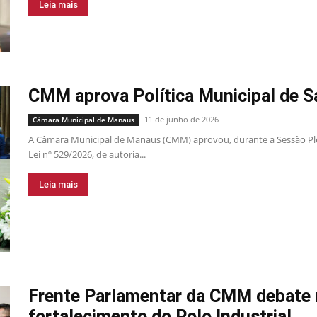
Leia mais
CMM aprova Política Municipal de 
11 de junho de 2026
Câmara Municipal de Manaus
A Câmara Municipal de Manaus (CMM) aprovou, durante a Sessão Plená
Lei nº 529/2026, de autoria...
Leia mais
Frente Parlamentar da CMM debate r
fortalecimento do Polo Industrial...