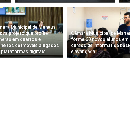
mara Municipal de Manaus
ova projeto que proíbe
Câmara Municipal de Mana
eras em quartos e
forma 60 novos alunos em
heiros de imóveis alugados
cursos de informática bási
 plataformas digitais
e avançada