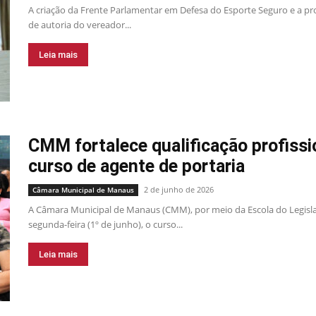
A criação da Frente Parlamentar em Defesa do Esporte Seguro e a pr
de autoria do vereador...
Leia mais
CMM fortalece qualificação profiss
curso de agente de portaria
2 de junho de 2026
Câmara Municipal de Manaus
A Câmara Municipal de Manaus (CMM), por meio da Escola do Legislat
segunda-feira (1º de junho), o curso...
Leia mais