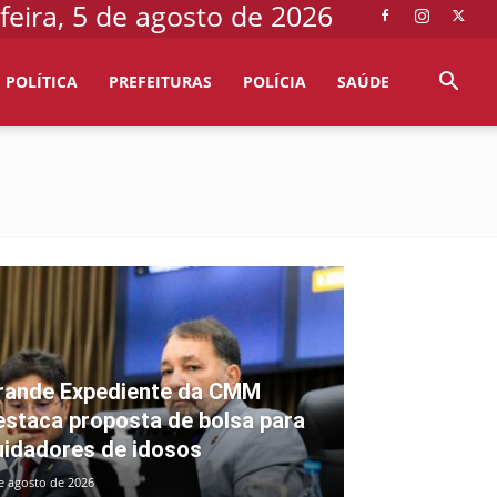
feira, 5 de agosto de 2026
POLÍTICA
PREFEITURAS
POLÍCIA
SAÚDE
rande Expediente da CMM
estaca proposta de bolsa para
uidadores de idosos
e agosto de 2026