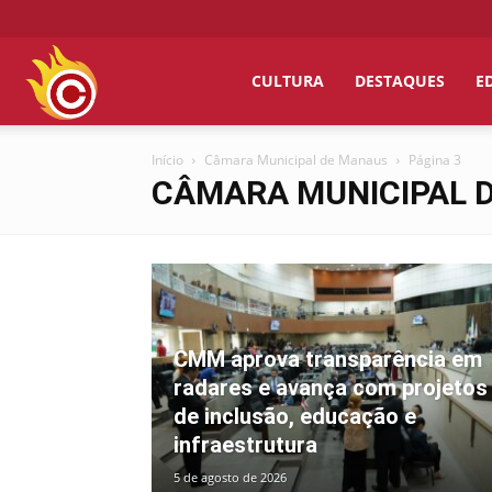
Chumbo
CULTURA
DESTAQUES
E
Início
Câmara Municipal de Manaus
Página 3
Grosso
CÂMARA MUNICIPAL 
CMM aprova transparência em
radares e avança com projetos
de inclusão, educação e
infraestrutura
5 de agosto de 2026