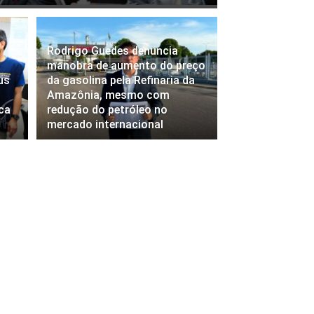
Rodrigo Guedes denuncia
manobra de aumento do preço
us
da gasolina pela Refinaria da
Amazônia, mesmo com
ca
redução do petróleo no
mercado internacional